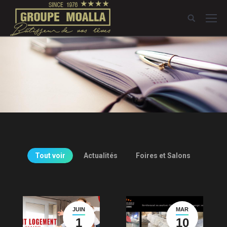
Tout voir
Actualités
Foires et Salons
JUIN
MAR
1
10