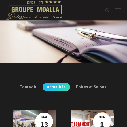
Tout voir
Actualités
Foires et Salons
MAI
JUIN
13
1